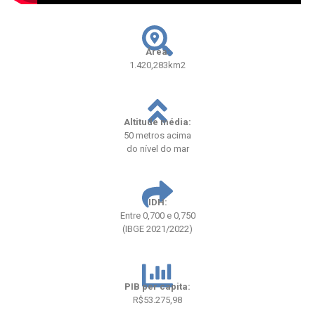
Área:
1.420,283km2
Altitude média:
50 metros acima
do nível do mar
IDH:
Entre 0,700 e 0,750
(IBGE 2021/2022)
PIB per capita:
R$53.275,98