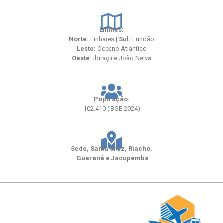
Limites:
Norte:
Linhares |
Sul:
Fundão
Leste:
Oceano Atlântico
Oeste:
Ibiraçu
e
João Neiva
População:
102.410 (IBGE 2024)
Sede, Santa Cruz, Riacho,
Guaraná e Jacupemba