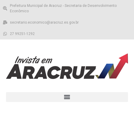
Prefeitura Municipal de Aracruz - Secretaria de Desenvolvimento
Econômico
secretario.economico@aracruz.es.gov.br
27 99251-1292